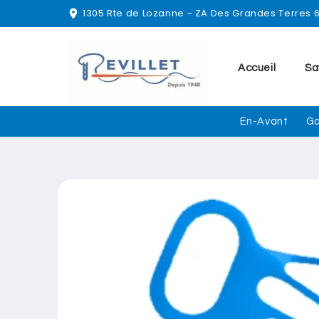
et
1305 Rte de Lozanne - ZA Des Grandes Terres
location_on
passer
au
contenu
Accueil
Sa
En-Avant
Ga
Passer aux
informations
produits