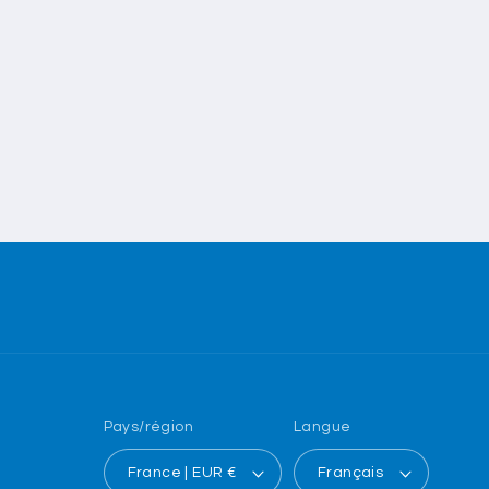
Pays/région
Langue
France | EUR €
Français