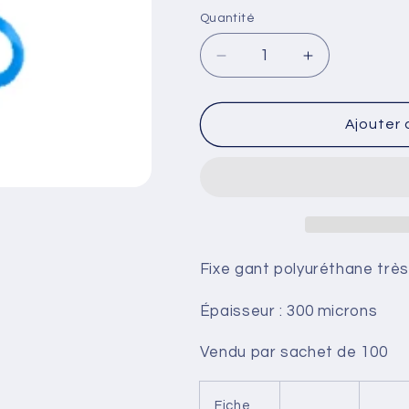
habituel
Quantité
Réduire
Augmenter
la
la
quantité
quantité
de
de
Ajouter 
Fixe
Fixe
Gant
Gant
Bleu
Bleu
-
-
Sachet
Sachet
de
de
100
100
Fixe gant polyuréthane très
Unités
Unités
Épaisseur : 300 microns
Vendu par sachet de 100
Fiche