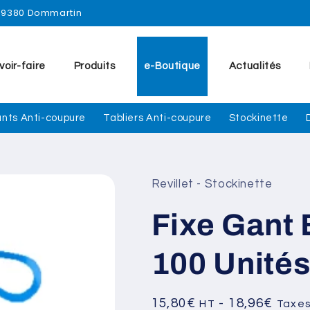
 69380 Dommartin
voir-faire
Produits
e-Boutique
Actualités
nts Anti-coupure
Tabliers Anti-coupure
Stockinette
Revillet - Stockinette
Fixe Gant 
100 Unité
Prix
15,80€
- 18,96€
HT
Taxes