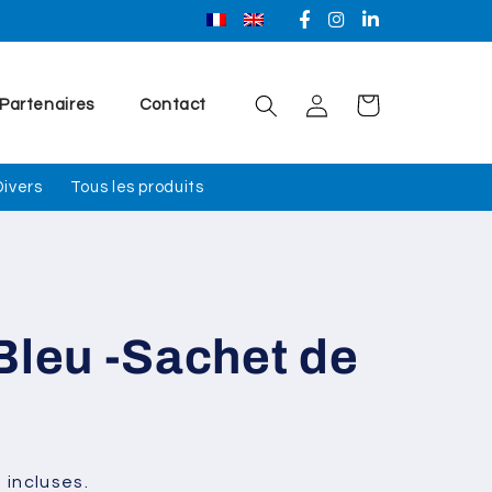
Facebook
Instagram
Linkedin
Connexion
Panier
Partenaires
Contact
Divers
Tous les produits
Bleu -Sachet de
s
 incluses.