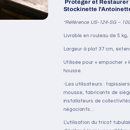
Protéger et Restaurer
de
de
Stockinette l'Antoinett
5
5
kg
kg
*Référence US-124-SG – 100
Livrable en rouleau de 5 kg
Largeur à plat 37 cm, extens
Utilisée pour « empocher » le
housse.
-Les utilisateurs : tapissie
mousse, fabricants de siège,
installateurs de collectivité
négociants…
L'utilisation du tricot tubul