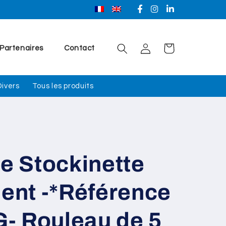
Facebook
Instagram
Linkedin
Connexion
Panier
Partenaires
Contact
Divers
Tous les produits
te Stockinette
nt -*Référence
- Rouleau de 5