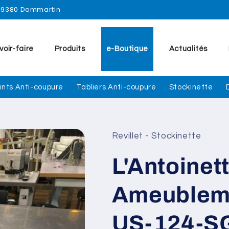
 69380 Dommartin
voir-faire
Produits
e-Boutique
Actualités
nts Anti-coupure
Tabliers Anti-coupure
Stockinette
Revillet - Stockinette
L'Antoinet
Ameubleme
US-124-SG