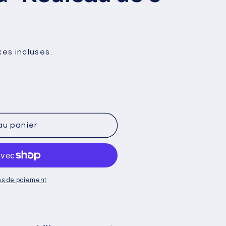
xes incluses.
au panier
ette
t
ns de paiement